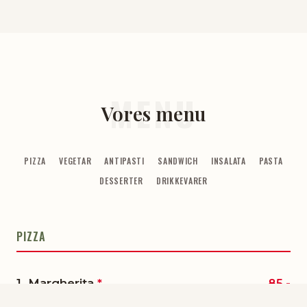
MENU
Vores menu
PIZZA
VEGETAR
ANTIPASTI
SANDWICH
INSALATA
PASTA
DESSERTER
DRIKKEVARER
PIZZA
1. Margherita
*
85,-
Tomat, ost og oregano